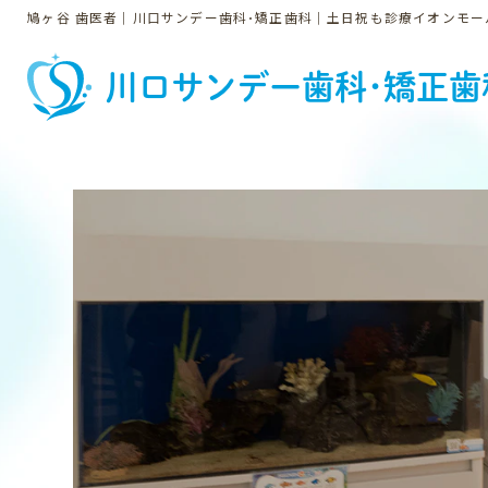
鳩ヶ谷 歯医者｜川口サンデー歯科･矯正歯科｜土日祝も診療イオンモー
川口サンデー歯科･矯正歯