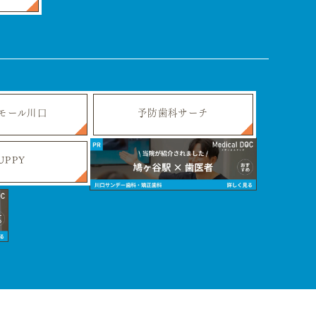
モール川口
予防歯科サーチ
UPPY