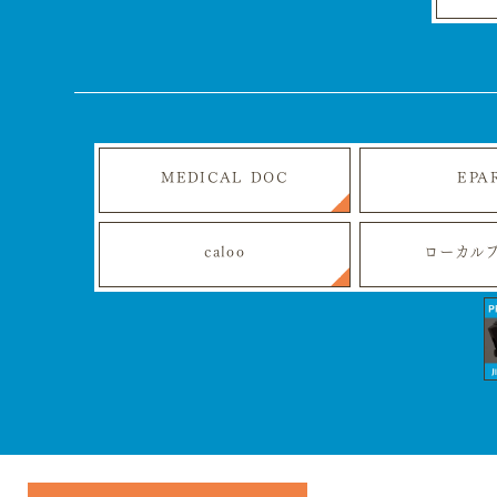
MEDICAL DOC
EPA
caloo
ローカル