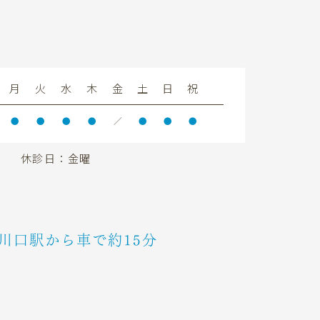
月
火
水
木
金
土
日
祝
●
●
●
●
／
●
●
●
休診日：金曜
川口駅から車で約15分