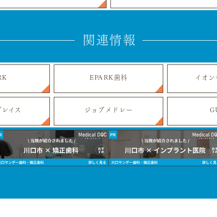
関連情報
RK
EPARK歯科
イオン
プレイス
ジョブメドレー
G