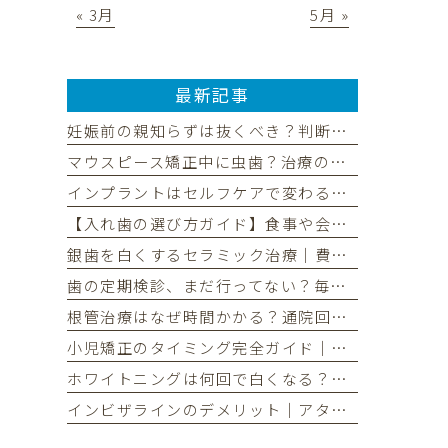
« 3月
5月 »
最新記事
妊娠前の親知らずは抜くべき？判断基準と後悔しないタイミングを解説
マウスピース矯正中に虫歯？治療の流れと中断リスク、予防法を解説
インプラントはセルフケアで変わる！長持ちさせる毎日の習慣と定期検診
【入れ歯の選び方ガイド】食事や会話を楽しむためのポイントとは
銀歯を白くするセラミック治療｜費用・期間・長持ちさせる秘訣
歯の定期検診、まだ行ってない？毎日の歯磨きだけでは不十分な理由
根管治療はなぜ時間かかる？通院回数の目安と治療期間を解説
小児矯正のタイミング完全ガイド｜治療の種類と選び方を分かりやすく
ホワイトニングは何回で白くなる？理想の白さまでの回数と期間を解説
インビザラインのデメリット｜アタッチメントは実は目立つ？後悔しないための全知識