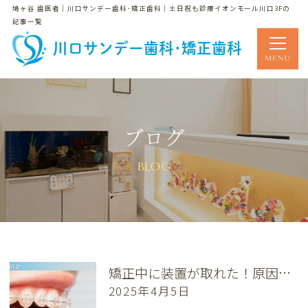
鳩ヶ谷 歯医者｜川口サンデー歯科･矯正歯科｜土日祝も診療イオンモール川口3Fの
記事一覧
川口サンデー歯科･矯正歯科
ブログ
BLOG
矯正中に装置が取れた！原因と予防策、再発防止のコツ
2025年4月5日