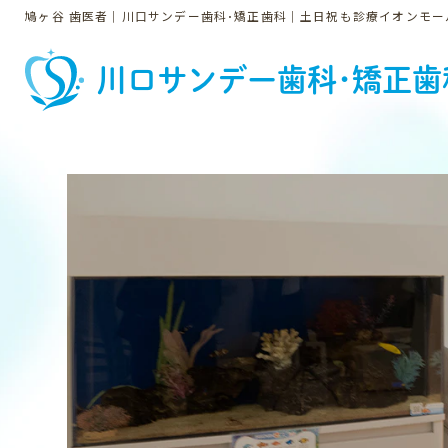
鳩ヶ谷 歯医者｜川口サンデー歯科･矯正歯科｜土日祝も診療イオンモー
川口サンデー歯科･矯正歯