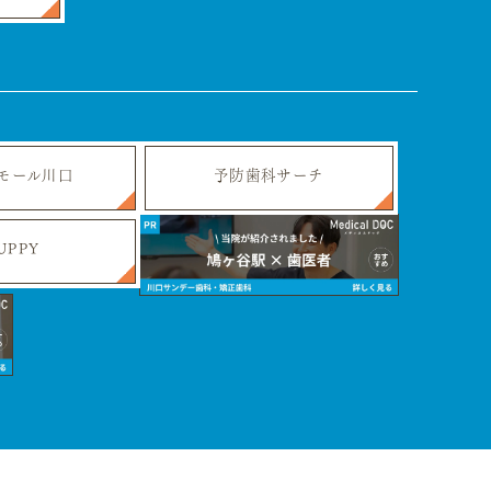
モール川口
予防歯科サーチ
UPPY