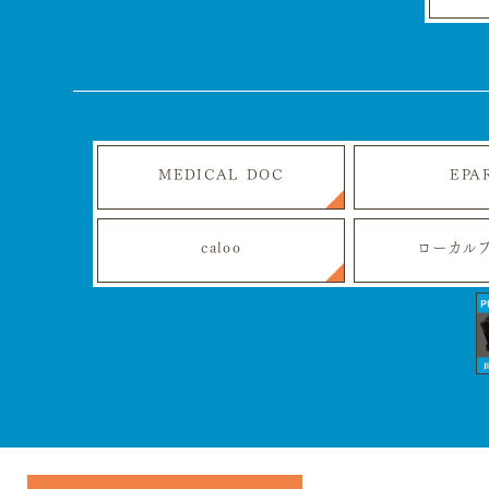
MEDICAL DOC
EPA
caloo
ローカル