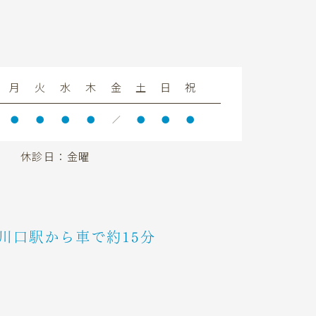
月
火
水
木
金
土
日
祝
●
●
●
●
／
●
●
●
休診日：金曜
川口駅から車で約15分