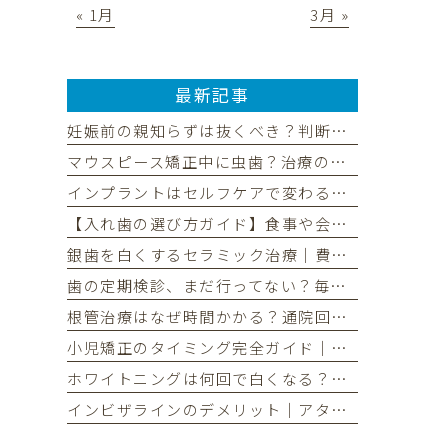
« 1月
3月 »
最新記事
妊娠前の親知らずは抜くべき？判断基準と後悔しないタイミングを解説
マウスピース矯正中に虫歯？治療の流れと中断リスク、予防法を解説
インプラントはセルフケアで変わる！長持ちさせる毎日の習慣と定期検診
【入れ歯の選び方ガイド】食事や会話を楽しむためのポイントとは
銀歯を白くするセラミック治療｜費用・期間・長持ちさせる秘訣
歯の定期検診、まだ行ってない？毎日の歯磨きだけでは不十分な理由
根管治療はなぜ時間かかる？通院回数の目安と治療期間を解説
小児矯正のタイミング完全ガイド｜治療の種類と選び方を分かりやすく
ホワイトニングは何回で白くなる？理想の白さまでの回数と期間を解説
インビザラインのデメリット｜アタッチメントは実は目立つ？後悔しないための全知識