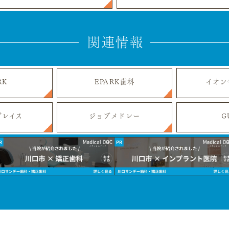
関連情報
RK
EPARK歯科
イオン
プレイス
ジョブメドレー
G