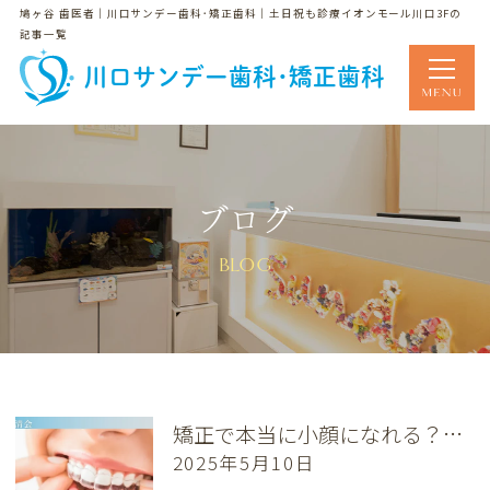
鳩ヶ谷 歯医者｜川口サンデー歯科･矯正歯科｜土日祝も診療イオンモール川口3Fの
記事一覧
川口サンデー歯科･矯正歯科
ブログ
BLOG
矯正で本当に小顔になれる？その理由と変化を徹底解説
2025年5月10日