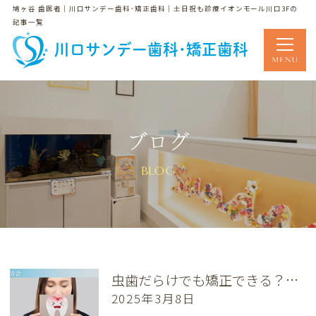
鳩ヶ谷 歯医者｜川口サンデー歯科･矯正歯科｜土日祝も診療イオンモール川口3Fの
記事一覧
川口サンデー歯科･矯正歯科
ブログ
BLOG
虫歯だらけでも矯正できる？治療の進め方と注意点を解説
2025年3月8日