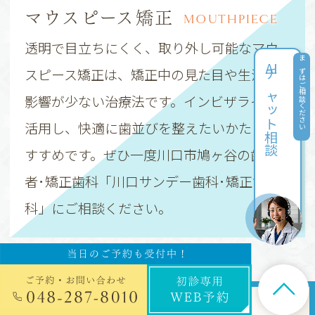
マウスピース矯正
MOUTHPIECE
透明で目立ちにくく、取り外し可能なマウ
AI
まずはご相談ください
スピース矯正は、矯正中の見た目や生活への
チャット相談
影響が少ない治療法です。インビザラインを
活用し、快適に歯並びを整えたいかたにお
すすめです。ぜひ一度川口市鳩ヶ谷の歯医
者･矯正歯科「川口サンデー歯科･矯正歯
科」にご相談ください。