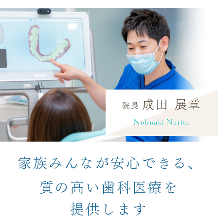
令和8年4月より、当院では「ベースアップ評
価料」を導入いたします。
これは、産業全体で賃上げが進む中、歯科衛
生士等の医療現場で働くスタッフの賃上げ・
成田 展章
院長
人材確保を目的とした国の取り組みに基づく
Nobuaki Narita
ものです。
これに伴い、4月以降、患者さまの診療費の
ご負担が一部変更となる場合がございます。
家族みんなが安心できる、
なお、ベースアップ評価料による診療費の上
乗せ分は、すべて医療現場で働くスタッフの
質の高い歯科医療を
賃上げに充てられます。
提供します
患者さまにはご負担をおかけいたしますが、