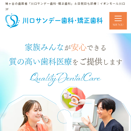
鳩ヶ谷の歯医者「川口サンデー歯科･矯正歯科」土日祝日も診療｜イオンモール川口
3F
川口サンデー歯科･矯正歯科
家族みんな
安心
が
できる
質の高い歯科医療
ご提供
を
します