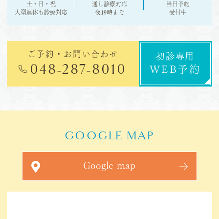
平素より当院をご利用いただきありがとうご
土・日・祝
通し診療対応
当日予約
ざいます。 8月の休診日のお知らせになりま
大型連休も
診療対応
夜19時まで
受付中
す。 【休診日】 8月5日（水） 8月6日（木）
患者様にはご迷惑をおかけいたしますが、何
卒宜しくお願い致します。
ご予約・お問い合わせ
初診専用
048-287-8010
WEB予約
2026.05.12
イオンモール川口3階の歯医者・矯正歯科
「川口サンデー歯科・矯正歯科」です。
臨時休診についてお知らせです。
GOOGLE MAP
7月20日(月)は臨時休診日とさせていただき
Google map
ます。
ご迷惑をおかけいたしますが、ご了承いただ
きますようお願い申し上げます。