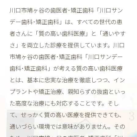
より良い医療を提供するための取り組みとし
川口市鳩ヶ谷の歯医者･矯正歯科「川口サン
て、何卒ご理解くださいますよう、お願い申
デー歯科･矯正歯科」は、すべての世代の患
し上げます。
者さんに「質の高い歯科医療」と「通いやす
川口サンデー歯科・矯正歯科
さ」を両立した診療を提供しています。
川口
2025.09.09
市鳩ヶ谷の歯医者･矯正歯科「川口サンデー
【26年1月休診日のお知らせ】
歯科･矯正歯科」が考える質の高い歯科医療
日頃より当院をご利用いただきありがとうご
ざいます。
とは、基本に忠実な治療を徹底しつつ、イン
2026年1月1日(木)～1月3日(土)は休診日とさ
プラントや矯正治療、親知らずの抜歯といっ
せていただきます。
た高度な治療にも対応することです。そし
ご迷惑をおかけいたしますが、ご了承いただ
きますようお願い申し上げます。
て、せっかく質の高い医療を提供できても、
通いづらい環境では意味がありません。その