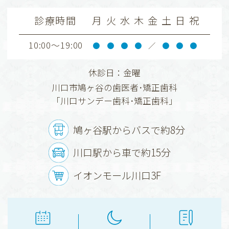
診療時間
月
火
水
木
金
土
日
祝
10:00～19:00
●
●
●
●
／
●
●
●
令和8年6月より、当院が厚生労働省から「口
休診日：金曜
腔管理体制強化加算」の認定を受けているこ
川口市鳩ヶ谷の歯医者･矯正歯科
とに伴い、患者さまの診療費のご負担が一部
「川口サンデー歯科･矯正歯科」
変更となる場合がございます。
患者さまにはご負担をおかけいたしますが、
鳩ヶ谷駅からバスで約8分
より良い医療を提供するための取り組みとし
て、何卒ご理解くださいますよう、お願い申
川口駅から車で約15分
し上げます。
イオンモール川口3F
川口サンデー歯科・矯正歯科
2026.06.18