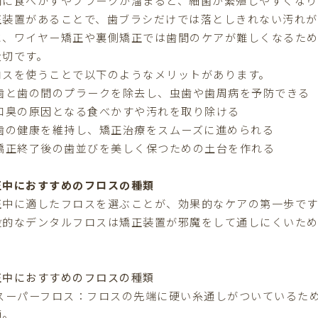
間に食べかすやプラークが溜まると、細菌が繁殖しやすくなり
正装置があることで、歯ブラシだけでは落としきれない汚れが
に、ワイヤー矯正や裏側矯正では歯間のケアが難しくなるた
大切です。
ロスを使うことで以下のようなメリットがあります。
 歯と歯の間のプラークを除去し、虫歯や歯周病を予防できる
 口臭の原因となる食べかすや汚れを取り除ける
 歯の健康を維持し、矯正治療をスムーズに進められる
 矯正終了後の歯並びを美しく保つための土台を作れる
正中におすすめのフロスの種類
正中に適したフロスを選ぶことが、効果的なケアの第一歩です
般的なデンタルフロスは矯正装置が邪魔をして通しにくいた
。
正中におすすめのフロスの種類
 スーパーフロス：フロスの先端に硬い糸通しがついているた
適。