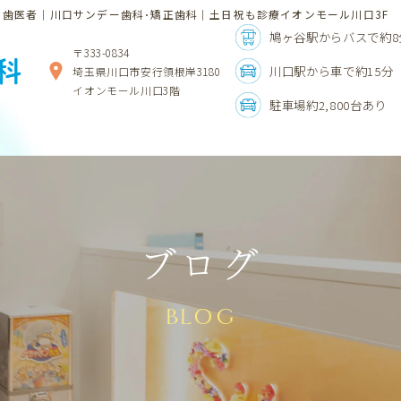
歯医者｜川口サンデー歯科･矯正歯科｜土日祝も診療イオンモール川口3F
鳩ヶ谷駅からバスで約8
〒333-0834
科
川口駅から車で約15分
埼玉県川口市安行領根岸3180
イオンモール川口3階
駐車場約2,800台あり
ブログ
BLOG