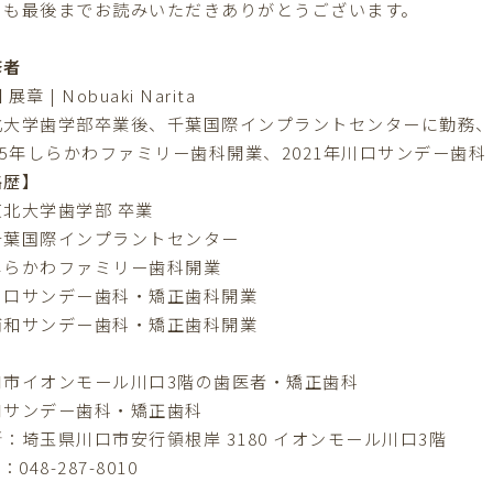
日も最後までお読みいただきありがとうございます。
修者
展章 | Nobuaki Narita
北大学歯学部卒業後、千葉国際インプラントセンターに勤務
015年しらかわファミリー歯科開業、2021年川口サンデー歯
略歴】
東北大学歯学部 卒業
千葉国際インプラントセンター
しらかわファミリー歯科開業
川口サンデー歯科・矯正歯科開業
浦和サンデー歯科・矯正歯科開業
口市イオンモール川口3階の歯医者・矯正歯科
口サンデー歯科・矯正歯科
所：
埼玉県川口市安行領根岸 3180 イオンモール川口3階
：048-287-8010