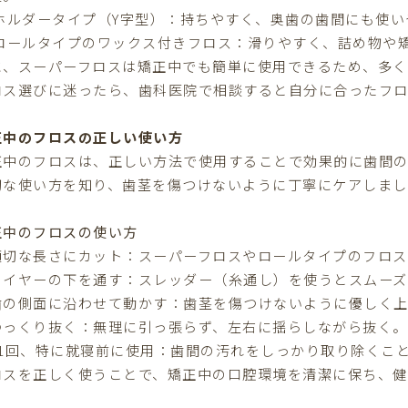
 ホルダータイプ（Y字型）：持ちやすく、奥歯の歯間にも使
 ロールタイプのワックス付きフロス：滑りやすく、詰め物や
に、スーパーフロスは矯正中でも簡単に使用できるため、多く
ロス選びに迷ったら、歯科医院で相談すると自分に合ったフロ
正中のフロスの正しい使い方
正中のフロスは、正しい方法で使用することで効果的に歯間の
切な使い方を知り、歯茎を傷つけないように丁寧にケアしまし
正中のフロスの使い方
適切な長さにカット：スーパーフロスやロールタイプのフロスを
ワイヤーの下を通す：スレッダー（糸通し）を使うとスムー
歯の側面に沿わせて動かす：歯茎を傷つけないように優しく上
ゆっくり抜く：無理に引っ張らず、左右に揺らしながら抜く。
日1回、特に就寝前に使用：歯間の汚れをしっかり取り除くこ
ロスを正しく使うことで、矯正中の口腔環境を清潔に保ち、健