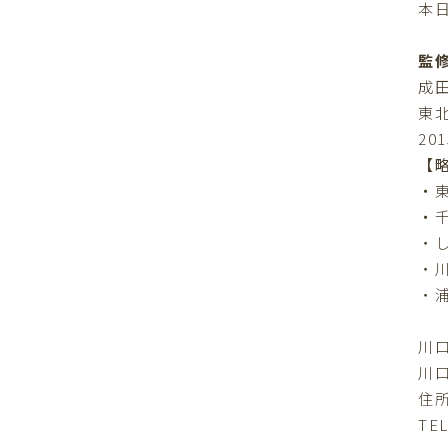
本
監
成田 
東
2
【
・
・
・
・
・
川
川
住
TEL