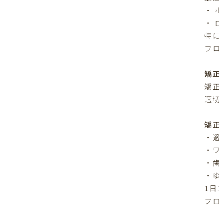
・
・
特
フ
矯
矯
適
矯
・
・
・
・
1
フ