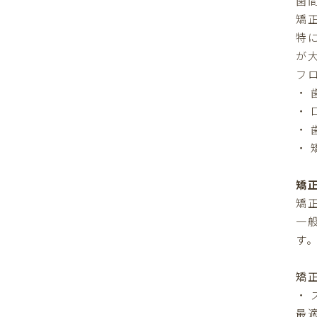
歯
矯
特
が
フ
・
・
・
・
矯
矯
一
す
矯
・
最