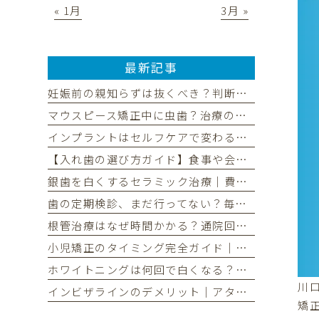
« 1月
3月 »
最新記事
妊娠前の親知らずは抜くべき？判断基準と後悔しないタイミングを解説
マウスピース矯正中に虫歯？治療の流れと中断リスク、予防法を解説
インプラントはセルフケアで変わる！長持ちさせる毎日の習慣と定期検診
【入れ歯の選び方ガイド】食事や会話を楽しむためのポイントとは
銀歯を白くするセラミック治療｜費用・期間・長持ちさせる秘訣
歯の定期検診、まだ行ってない？毎日の歯磨きだけでは不十分な理由
根管治療はなぜ時間かかる？通院回数の目安と治療期間を解説
小児矯正のタイミング完全ガイド｜治療の種類と選び方を分かりやすく
ホワイトニングは何回で白くなる？理想の白さまでの回数と期間を解説
川
インビザラインのデメリット｜アタッチメントは実は目立つ？後悔しないための全知識
矯