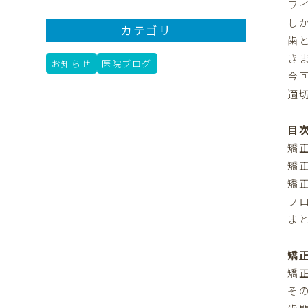
ワ
し
カテゴリ
歯
き
お知らせ
医院ブログ
今
適
目
矯
矯
矯
フ
ま
矯
矯
そ