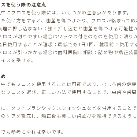
ロスを使う際の注意点
正中にフロスを使う際には、いくつかの注意点があります。
った使い方をすると、歯茎を傷つけたり、フロスが絡まって取
 無理に押し込まない：強く押し込むと歯茎を傷つける可能性
 フロスが切れやすい場合はワックス付きのものを使用：滑り
 毎日使用することが理想：最低でも1日1回、就寝前に使用
 フロスが引っかかる場合は歯科医院に相談：詰め物や矯正装
バイスを受ける。
とめ
正中でもフロスを使用することは可能であり、むしろ歯の健康
切なフロスを選び、正しい方法で使用することで、虫歯や歯
。
らに、タフトブラシやマウスウォッシュなどを併用することで
日のケアを徹底し、矯正後も美しい歯並びを維持できるよう
しでも参考になれば幸いです。