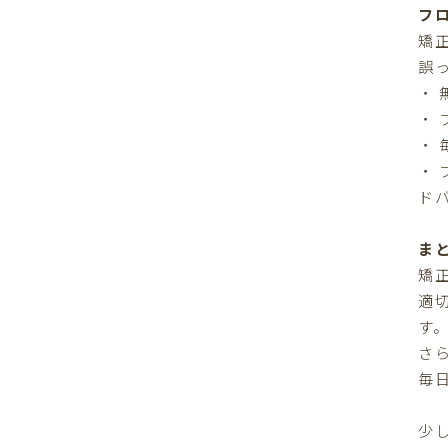
フ
矯
誤
・
・
・
・
ド
ま
矯
適
す
さ
毎
少